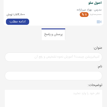
اصول سئو
مدرس : بهزاد میرزازاده
1,200,000
11 %
1,174,800 تومان
ادامه مطلب
پرسش و پاسخ
عنوان:
نام:
توضیحات: