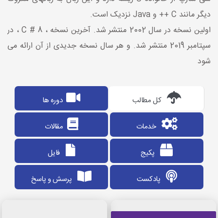
دیگر مانند C ++ و Java نزدیک است.
اولین نسخه در سال 2002 منتشر شد. آخرین نسخه ، C # 8 ، در
سپتامبر 2019 منتشر شد. و هر سال نسخه جدیدی از آن ارائه می
شود
کل مطالب
دوره ها
خدمات
مقالات
پکیج
فایل
پادکست
پرسش و پاسخ