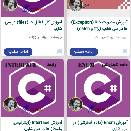
آموزش مدیریت خطا (Exception)
آموزش کار با فایل ها (files) در سی
ها در سی شارپ (try و catch)
شارپ
نویسنده : بهزاد میرزازاده
نویسنده : بهزاد میرزازاده
ادامه مطلب
ادامه مطلب
آموزش Enum (داده شمارشی) در
آموزش Interface (اینترفیس،
سی شارپ
واسط) ها در سی شارپ