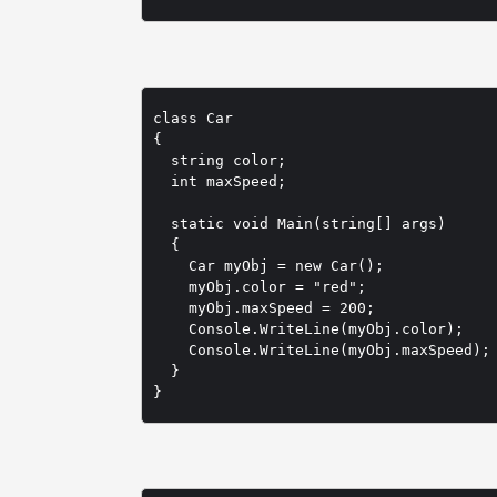
class Car 

{

  string color;

  int maxSpeed;

  static void Main(string[] args)

  {

    Car myObj = new Car();

    myObj.color = "red";

    myObj.maxSpeed = 200;

    Console.WriteLine(myObj.color);

    Console.WriteLine(myObj.maxSpeed);

  }

}