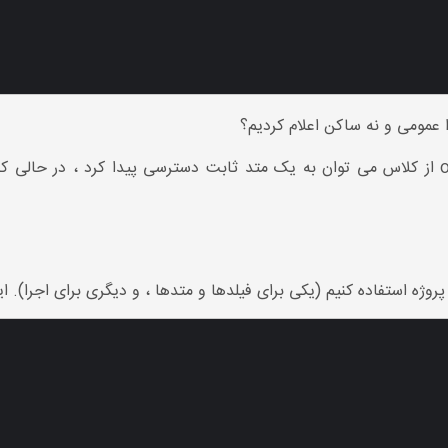
دلیل آن ساده است: بدون ایجاد یک شی object از کلاس می توان به یک متد ثابت دسترسی پ
پروژه استفاده کنیم (یکی برای فیلدها و متدها ، و دیگری برای اجرا). 