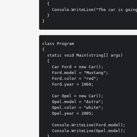
  {

    Console.WriteLine("The car is going
  }

}
class Program

{

  static void Main(string[] args)

  {

    Car Ford = new Car();

    Ford.model = "Mustang";

    Ford.color = "red";

    Ford.year = 1969;

    Car Opel = new Car();

    Opel.model = "Astra";

    Opel.color = "white";

    Opel.year = 2005;

    Console.WriteLine(Ford.model);

    Console.WriteLine(Opel.model);

  }
