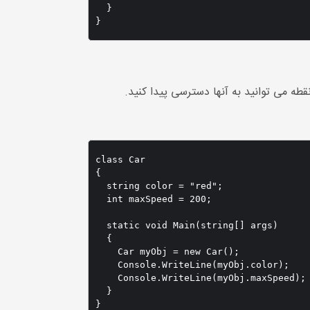
  }

}
قطه می توانید به آنها دسترسی پیدا کنید.
class Car 

{

  string color = "red";

  int maxSpeed = 200;

  static void Main(string[] args)

  {

    Car myObj = new Car();

    Console.WriteLine(myObj.color);

    Console.WriteLine(myObj.maxSpeed);

  }

}