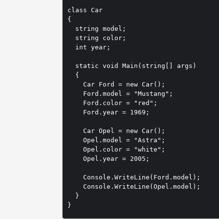
class Car 

{

  string model;

  string color;

  int year;

  static void Main(string[] args)

  {

    Car Ford = new Car();

    Ford.model = "Mustang";

    Ford.color = "red";

    Ford.year = 1969;

    Car Opel = new Car();

    Opel.model = "Astra";

    Opel.color = "white";

    Opel.year = 2005;

    Console.WriteLine(Ford.model);

    Console.WriteLine(Opel.model);

  }

}