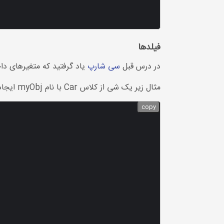
فیلدها
در درس قبل
سی شارپ
یاد گرفتید که متغیرهای داخ
مثال زیر یک شی از کلاس Car با نام myObj ایجاد می کند. سپس مقدار رنگ زمینه ها و maxSpeed را چاپ می کنیم:
copy