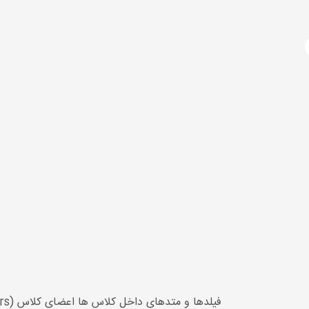
آژانس دیجیتال مارکتینگ
دوره های آموزشی
برنامه نویسی
آموزش سی شارپ
فیلدها و متدهای داخل کلاس ها اعضای کلاس (Class Members) نامیده می شوند