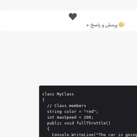
پرسش و پاسخ:
0
class MyClass

{

  // Class members

  string color = "red";

  int maxSpeed = 200;

  public void fullThrottle()

  {

    Console.WriteLine("The car is going