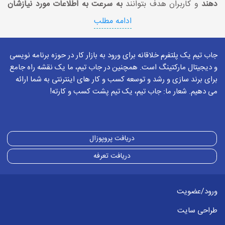
دهند
و کاربران هدف بتوانند
به سرعت به اطلاعات مورد نیازشان
دسترسی پیدا کنند
. این فرایند ترکیبی است از
بهینه‌سازی فنی،
ادامه مطلب
ساختار محتوا، تجربه کاربری و اعتبار آنلاین
که باعث رشد طبیعی
و مستمر بازدید سایت می‌شود.
جاب تیم یک پلتفرم خلاقانه برای ورود به بازار کار در حوزه برنامه نویسی
و دیجیتال مارکتینگ است. همچنین در جاب تیم، ما یک نقشه راه جامع
برای برند سازی و رشد و توسعه کسب و کار های اینترنتی به شما ارائه
می دهیم. شعار ما: جاب تیم، یک تیم پشت کسب و کارته!
سئو سازی سایت
سئو‌سازی سایت یعنی
آماده‌سازی و تقویت وب‌سایت برای بهتر
دریافت پروپوزال
دیده شدن در نتایج جستجوی گوگل
. در این فرایند، سایت از نظر
دریافت تعرفه
محتوا، ساختار فنی و تجربه کاربری اصلاح می‌شود تا موتورهای
جستجو بتوانند صفحات را درست درک کنند و کاربران راحت‌تر به
ورود/عضویت
پاسخ موردنظرشان برسند. نتیجه سئو‌سازی این است که سایت
بازدیدکننده هدفمند بیشتری جذب می‌کند، اعتماد بیشتری
طراحی سایت