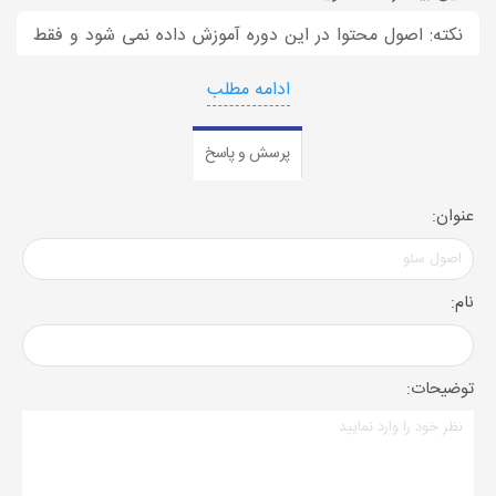
نکته: اصول محتوا در این دوره آموزش داده نمی شود و فقط
در مورد seo به صورت حرفه ای صحبت شده است.
ادامه مطلب
آموزش اصول سئو
پرسش و پاسخ
عنوان:
آموزش اصول سئو یعنی یادگیری کامل روش‌ها و تکنیک‌هایی که
باعث می‌شود وب‌سایت شما برای موتورهای جست‌وجو بهینه
نام:
شود، رتبه بالاتری کسب کند و ترافیک هدفمند جذب کند. در این
آموزش قرار است شرکت‌کننده‌ها به‌طور عملی با فرآیندهای مهم
توضیحات:
سئو آشنا شوند و بتوانند سایت را مطابق استانداردهای گوگل
مدیریت کنند.
بر اساس سرفصل‌ها، شما موارد زیر را یاد می‌گیرید: