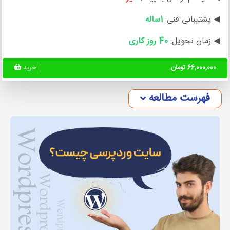
◀ پشتیبانی فنی:
1ساله
◀ زمان تحویل:
40 روز کاری
66,000,000 تومان
خرید
فهرست مطالعه