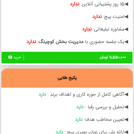
◀15 روز پشتیبانی آنلاین:
ندارد
◀امنیت پیج:
ندارد
◀مشاوره تبلیغاتی:
ندارد
◀یک جلسه حضوری با
مدیریت بخش کوچینگ
:
ندارد
11,550,000 تومان
خرید
پکیج طلایی
◀آگاهی کامل از حوزه کاری و اهداف برند :
دارد
◀تحلیل و بررسی رقبا :
دارد
◀تعیین مخاطب هدف:
دارد
◀ارائه پلن برای نمای بصری پیج :
دارد