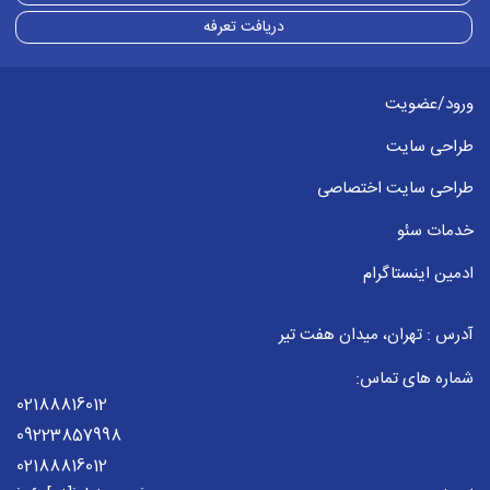
برای این مورد از طریق واتساپ یا تماس
دریافت تعرفه
مستقیم میتوند با ما در ارتباط باشید
برای ثبت پاسخ باید وارد
حساب کاربری
خود شود
ورود/عضویت
طراحی سایت
آموزش
2022-09-20
0910977... :
طراحی سایت اختصاصی
ممنون از مطالب سایت. مقالات سایت خودشون به
خدمات سئو
تنهایی کلاس درس هستند.
ادمین اینستاگرام
من مایلم در زمینه مشاوره پیج های اینستاگرام
فعالیت کنم؛ چه آموزش هایی باید ببینم
آدرس : تهران، میدان هفت تیر
بعد از آموزش مدرکی دریافت می کنم که قابل ارائه
شماره های تماس:
به مشتری باشه
02188816012
09223857998
در صورتیکه جاب تیم کلاس های آموزشی دارد، چطور
02188816012
می تونم شرکت کنم؟