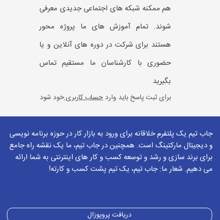
هم ممکنه شبکه های اجتماعی جدیدی معرفی
شوند. تمام آموزش های ما پروژه محور
هستند برای شرکت در دوره های آنلاین و یا
حضوری با کارشناسان ما مستقیم تماس
بگیرید
برای ثبت پاسخ باید وارد
حساب کاربری
خود شود
مشاوره
2022-10-16
0936885... :
جاب تیم یک پلتفرم خلاقانه برای ورود به بازار کار در حوزه برنامه نویسی
من میخواستم برای توییتر از شما مشاوره بگیرم،
و دیجیتال مارکتینگ است. همچنین در جاب تیم، ما یک نقشه راه جامع
برای برند سازی و رشد و توسعه کسب و کار های اینترنتی به شما ارائه
امکانش هست؟
می دهیم. شعار ما: جاب تیم، یک تیم پشت کسب و کارته!
برای ثبت پاسخ باید وارد
حساب کاربری
خود شود
2022-10-16
بهزاد میرزازاده
دریافت پروپوزال