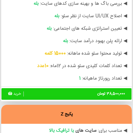
◀ بررسی باگ ها و بهینه سازی کدهای سایت:
بله
◀ اصلاح UI/UX سایت از نظر سئو:
بله
◀ تعیین استراتژی شبکه های اجتماعی:
بله
◀ ارائه پلن بهبود درآمد سایت:
بله
◀ تولید محتوا سئو شده ماهانه:
15000 کلمه
◀ تعداد کلمات کلیدی سئو شده در 12ماه:
10عدد
◀ تعداد رپورتاژ ماهیانه:
1
38,500,000 تومان
خرید
پکیج Z
◀ مناسب برای:
سایت های
با ترافیک بالا