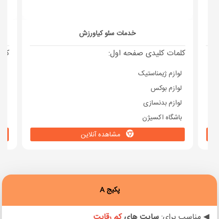
خدمات سئو کیاورزش
کلمات کلیدی صفحه اول:
کلم
لوازم ژیمناستیک
عنب
لوازم بوکس
کپ
لوازم بدنسازی
سو
باشگاه اکسیژن
قر
مشاهده آنلاین
پکیج A
◀ مناسب برای:
سایت های
کم رقابت