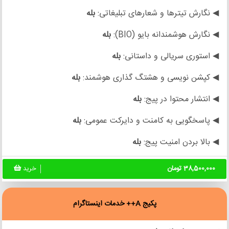
◀ نگارش تیترها و شعارهای تبلیغاتی:
بله
◀ نگارش هوشمندانه بایو (BIO):
بله
◀ استوری سریالی و داستانی:
بله
◀ کپشن نویسی و هشتگ گذاری هوشمند:
بله
◀ انتشار محتوا در پیج:
بله
◀ پاسخگویی به کامنت و دایرکت عمومی:
بله
◀ بالا بردن امنیت پیج:
بله
38,500,000 تومان
خرید
پکیج A++ خدمات اینستاگرام