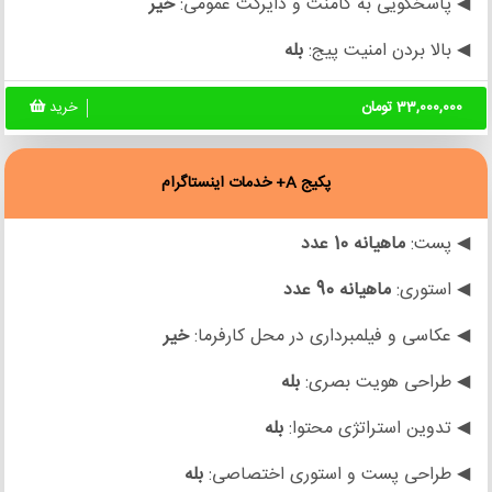
◀ پاسخگویی به کامنت و دایرکت عمومی:
خیر
◀ بالا بردن امنیت پیج:
بله
33,000,000 تومان
خرید
پکیج A+ خدمات اینستاگرام
◀ پست:
ماهیانه 10 عدد
◀ استوری:
ماهیانه 90 عدد
◀ عکاسی و فیلمبرداری در محل کارفرما:
خیر
◀ طراحی هویت بصری:
بله
◀ تدوین استراتژی محتوا:
بله
◀ طراحی پست و استوری اختصاصی:
بله