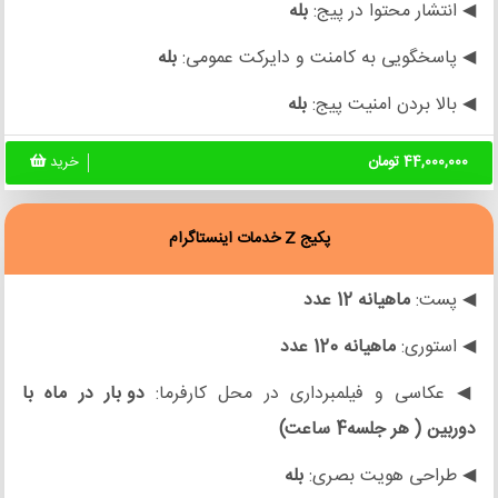
◀ انتشار محتوا در پیج:
بله
◀ پاسخگویی به کامنت و دایرکت عمومی:
بله
◀ بالا بردن امنیت پیج:
بله
44,000,000 تومان
خرید
پکیج Z خدمات اینستاگرام
◀ پست:
ماهیانه 12 عدد
◀ استوری:
ماهیانه 120 عدد
◀ عکاسی و فیلمبرداری در محل کارفرما:
دو بار در ماه با
دوربین
( هر جلسه4 ساعت)
◀ طراحی هویت بصری:
بله