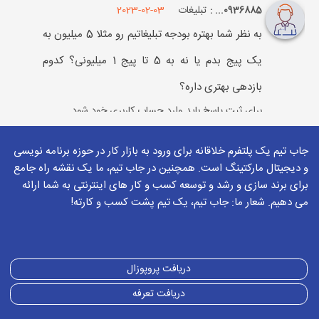
تبلیغات
2023-02-03
0936885... :
به نظر شما بهتره بودجه تبلیغاتیم رو مثلا 5 میلیون به
یک پیج بدم یا نه به 5 تا پیج 1 میلیونی؟ کدوم
بازدهی بهتری داره؟
برای ثبت پاسخ باید وارد
حساب کاربری
خود شود
جاب تیم یک پلتفرم خلاقانه برای ورود به بازار کار در حوزه برنامه نویسی
2023-02-03
بهزاد میرزازاده
و دیجیتال مارکتینگ است. همچنین در جاب تیم، ما یک نقشه راه جامع
این مورد به خود پیچ های تبلیغاتی مربوطه
برای برند سازی و رشد و توسعه کسب و کار های اینترنتی به شما ارائه
می دهیم. شعار ما: جاب تیم، یک تیم پشت کسب و کارته!
شاید پیجی ارزش داشته باشد تا با هزینه 5
میلیون تومان خرج شود برای آن
برای ثبت پاسخ باید وارد
حساب کاربری
خود شود
دریافت پروپوزال
دریافت تعرفه
تبلیغ در اینستاگرام
2022-10-16
0936885... :