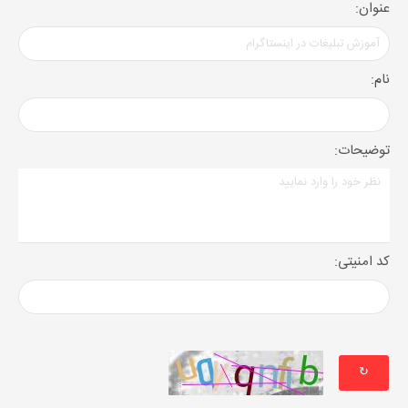
عنوان:
نام:
توضیحات:
کد امنیتی:
↻