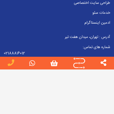
طراحی سایت اختصاصی
خدمات سئو
ادمین اینستاگرام
آدرس : تهران، میدان هفت تیر
شماره های تماس:
02188816012
09223857998
02188816012
ایمیل :
info[at]jobteam.ir
جاب تیم را در شبکه های اجتماعی دنبال کنید