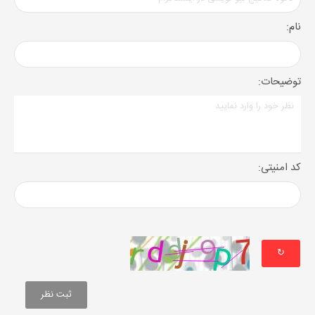
نام:
توضیحات:
کد امنیتی:
↻