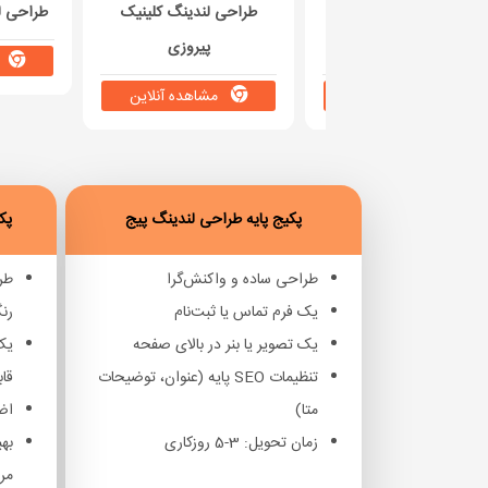
ساخت صفحه لندینگ
طراحی لندینگ کلینیک
طراحی ل
کاسپین رنت
پیروزی
م
مشاهده آنلاین
مشاهده آنلاین
پکیج پایه طراحی لندینگ پیج
پک
طراحی ساده و واکنش‌گرا
طرا
یک فرم تماس یا ثبت‌نام
رن
یک تصویر یا بنر در بالای صفحه
یک 
تنظیمات SEO پایه (عنوان، توضیحات
قا
متا)
اضا
زمان تحویل: 3-5 روزکاری
مرت