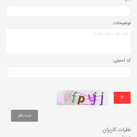
توضیحات:
کد امنیتی:
↻
نظرات کاربران