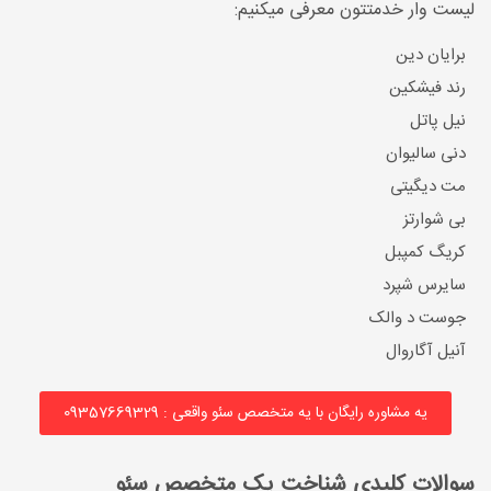
لیست وار خدمتتون معرفی میکنیم:
برایان دین
رند فیشکین
نیل پاتل
دنی سالیوان
مت دیگیتی
بی شوارتز
کریگ کمپبل
سایرس شپرد
جوست د والک
آنیل آگاروال
یه مشاوره رایگان با یه متخصص سئو واقعی : 09357669329
سوالات کلیدی شناخت یک متخصص سئو