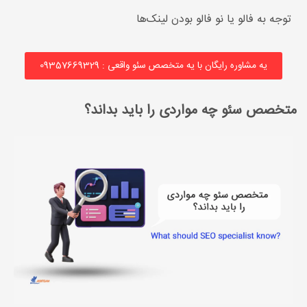
توجه به فالو یا نو فالو بودن لینک‌ها
یه مشاوره رایگان با یه متخصص سئو واقعی : 09357669329
متخصص سئو چه مواردی را باید بداند؟