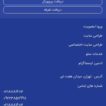
دریافت پروپوزال
دریافت تعرفه
ورود/عضویت
طراحی سایت
طراحی سایت اختصاصی
خدمات سئو
ادمین اینستاگرام
آدرس : تهران، میدان هفت تیر
شماره های تماس:
02188816012
09223857998
02188816012