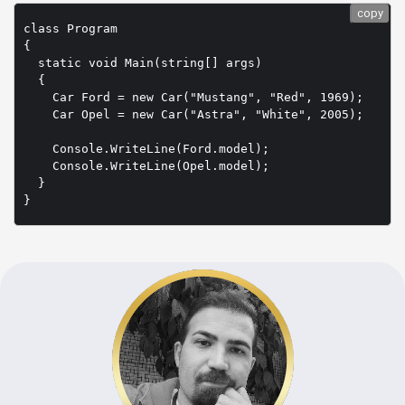
copy
class Program

{

  static void Main(string[] args)

  {

    Car Ford = new Car("Mustang", "Red", 1969);

    Car Opel = new Car("Astra", "White", 2005);

    Console.WriteLine(Ford.model);

    Console.WriteLine(Opel.model);

  }

}