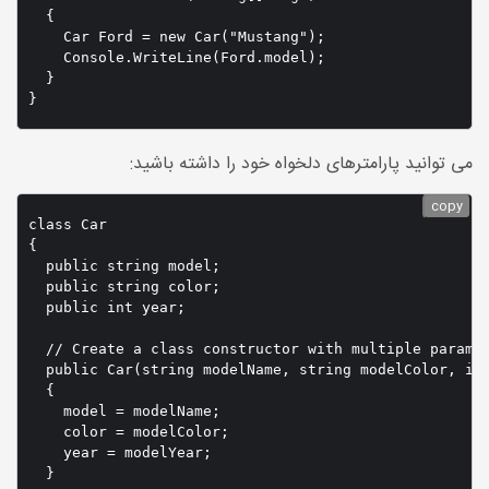
  {

    Car Ford = new Car("Mustang");

    Console.WriteLine(Ford.model);

  }

}
می توانید پارامترهای دلخواه خود را داشته باشید:
copy
class Car

{

  public string model;

  public string color;

  public int year;

  // Create a class constructor with multiple paramet
  public Car(string modelName, string modelColor, int
  {

    model = modelName;

    color = modelColor;

    year = modelYear;

  }
