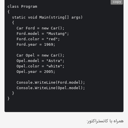
copy
class Program

{

  static void Main(string[] args)

  {

    Car Ford = new Car();

    Ford.model = "Mustang";

    Ford.color = "red";

    Ford.year = 1969;

    Car Opel = new Car();

    Opel.model = "Astra";

    Opel.color = "white";

    Opel.year = 2005;

    Console.WriteLine(Ford.model);

    Console.WriteLine(Opel.model);

  }

}

همراه با کانستراکتور: