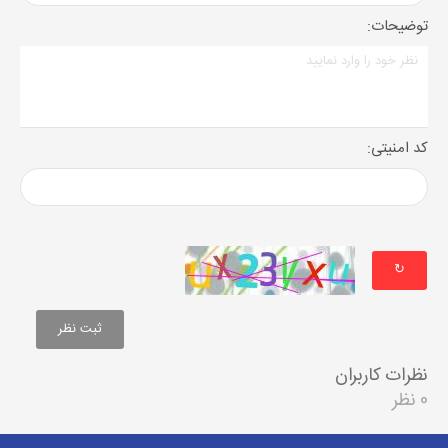
توضیحات:
کد امنیتی:
↻
نظرات کاربران
0 نظر