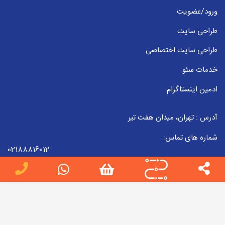
ورود/عضویت
طراحی سایت
طراحی سایت اختصاصی
خدمات سئو
ادمین اینستاگرام
آدرس : تهران، میدان هفت تیر
شماره های تماس:
02188816012
09223857998
02188816012
ایمیل :
info[at]jobteam.ir
جاب تیم را در شبکه های اجتماعی دنبال کنید