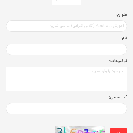
عنوان:
نام:
توضیحات:
کد امنیتی: