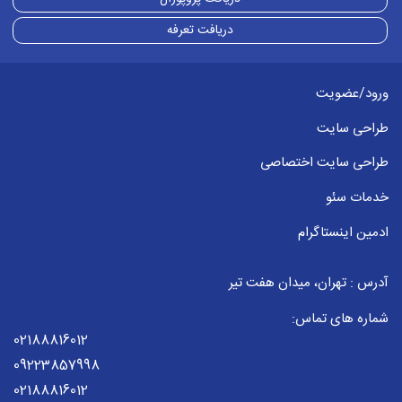
دریافت تعرفه
ورود/عضویت
طراحی سایت
طراحی سایت اختصاصی
خدمات سئو
ادمین اینستاگرام
آدرس : تهران، میدان هفت تیر
شماره های تماس:
02188816012
09223857998
02188816012