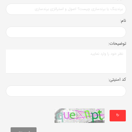
نام:
توضیحات:
کد امنیتی:
↻