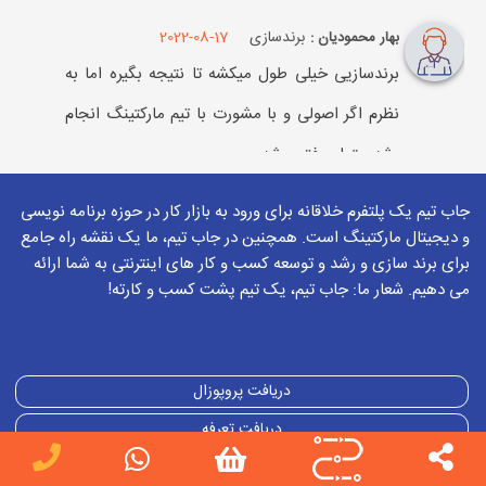
برندسازی
2022-08-17
بهار محمودیان :
برندسازیی خیلی طول میکشه تا نتیجه بگیره اما به
نظرم اگر اصولی و با مشورت با تیم مارکتینگ انجام
بشه حتما موفق میشه
برای ثبت پاسخ باید وارد
حساب کاربری
خود شود
جاب تیم یک پلتفرم خلاقانه برای ورود به بازار کار در حوزه برنامه نویسی
و دیجیتال مارکتینگ است. همچنین در جاب تیم، ما یک نقشه راه جامع
2022-08-17
بهزاد میرزازاده
برای برند سازی و رشد و توسعه کسب و کار های اینترنتی به شما ارائه
می دهیم. شعار ما: جاب تیم، یک تیم پشت کسب و کارته!
سلام دوست من بله همین طور هست.
افرادی که از ابتدای کار با یک تیم متخصص
مارکتینگ کار رو پیش بردند به نتیجه مثبتی
دریافت پروپوزال
رسیدند
دریافت تعرفه
برای ثبت پاسخ باید وارد
حساب کاربری
خود شود