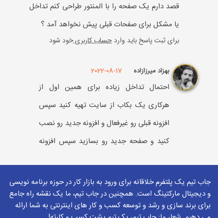
قصد دارم یک صفحه را با المنتور طراحی کنم تداخل
یا مشکل برای صفحات قبلی پیش نخواهد آمد ؟
برای ثبت پاسخ باید وارد
حساب کاربری
خود شود
2022-08-17
بهزاد میرزازاده
احتمال تداخل زیاده برای همین اول از
هرکاری یک بکاب از سایت تهیه کنید سپس
افزونه قبلی رو غیرفعال و افزونه جدید رو نصب
کنید و صفحه جدید رو بسازید سپس افزونه
قبلی رو فعال کنید در کل استفاده از دو صفحه
ساز اصلا پیشنهاد نمی شود و امکان ایجاد
جاب تیم یک پلتفرم خلاقانه برای ورود به بازار کار در حوزه برنامه نویسی
و دیجیتال مارکتینگ است. همچنین در جاب تیم، ما یک نقشه راه جامع
تداخل شدید در فایل های css و js زیاد
برای برند سازی و رشد و توسعه کسب و کار های اینترنتی به شما ارائه
خواهد بود
می دهیم. شعار ما: جاب تیم، یک تیم پشت کسب و کارته!