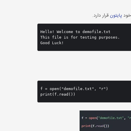
پایتون
قرار دارد.
Hello! Welcome to demofile.txt

This file is for testing purposes.

f = open("demofile.txt", "r")
