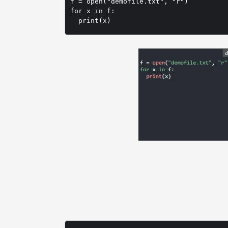
f = open("demofile.txt", "r")

for x in f:
