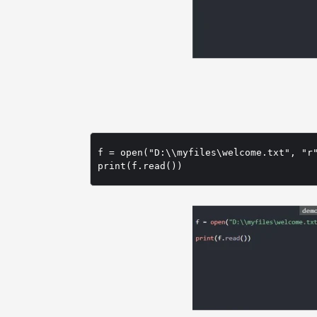
f = open("D:\\myfiles\welcome.txt", "r"