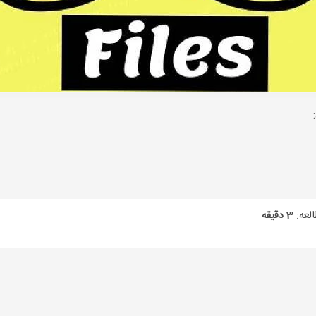
لعه:
3 دقیقه