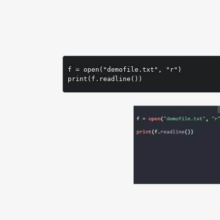
f = open("demofile.txt", "r")
