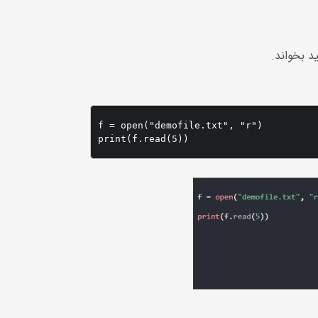
f = open("demofile.txt", "r")
