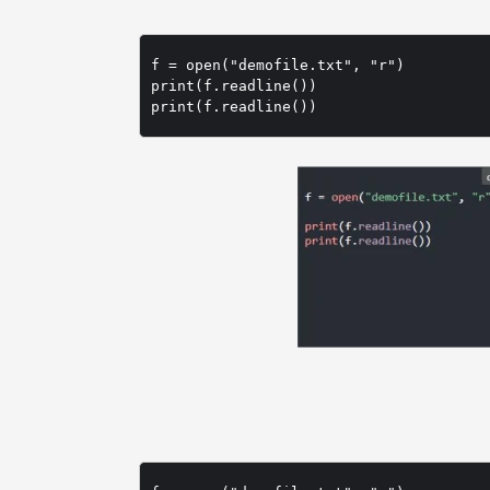
f = open("demofile.txt", "r")

print(f.readline())
