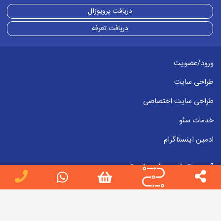
دریافت پروپوزال
دریافت تعرفه
ورود/عضویت
طراحی سایت
طراحی سایت اختصاصی
خدمات سئو
ادمین اینستاگرام
آدرس : تهران، میدان هفت تیر
شماره های تماس:
02188816012
09223857998