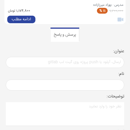
مدرس : بهزاد میرزازاده
1,200,000
11 %
1,174,800 تومان
ادامه مطلب
پرسش و پاسخ
عنوان:
نام:
توضیحات: