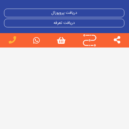
دریافت پروپوزال
دریافت تعرفه
ورود/عضویت
طراحی سایت
طراحی سایت اختصاصی
خدمات سئو
ادمین اینستاگرام
آدرس : تهران، میدان هفت تیر
شماره های تماس:
02188816012