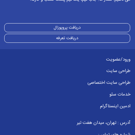
بخش و آدرس پوشه ها اطلاعی نداریم بهتره
از طریق واتساپ برای پشتیبانی وردپرس به
کارشناسان ما پیام بدید
دریافت پروپوزال
برای ثبت پاسخ باید وارد
حساب کاربری
خود شود
دریافت تعرفه
مشکل کار با افزونه
2022-08-21
0921257... :
ورود/عضویت
سلام خسته نباشید من موقعی که افزونه فعال می
طراحی سایت
کنم یکسری از عکسای من در داخل متن نمایش داده
طراحی سایت اختصاصی
نمیشه به نظر شما مشکل کجا هست؟
خدمات سئو
آیا افزونه دیگری هم می تونید معرفی کنید جایگزین
ادمین اینستاگرام
این افزونه استفاده کنیم؟
برای ثبت پاسخ باید وارد
حساب کاربری
خود شود
آدرس : تهران، میدان هفت تیر
شماره های تماس: