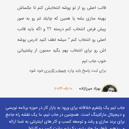
قالب اصلی رو از تو پوشه انتخابش کنم تا عکساش
بهینه سازی بشه یا همین که چایلد تم رو به صور
پیش فرض انتخاب کنم درسته ؟؟ و اگه باید قالب
اصلی رو انتخاب کنم " میشه لطف کنید ادرس پوشه
اش رو برای انتخاب بهم بگید ممنون از پشتیبانی
خوب جاب تیم
برای ثبت پاسخ باید وارد
حساب کاربری
خود شود
2024-05-10
بهزاد میرزازاده
درود اگر از نسخه پرو استفاده میکنید میتونید
جاب تیم یک پلتفرم خلاقانه برای ورود به بازار کار در حوزه برنامه نویسی
پوشه فعلی و زیرپوشه هارو هم به صورت
و دیجیتال مارکتینگ است. همچنین در جاب تیم، ما یک نقشه راه جامع
اتوماتیک پیمایش کنید در سایت شما ما از
برای برند سازی و رشد و توسعه کسب و کار های اینترنتی به شما ارائه
می دهیم. شعار ما: جاب تیم، یک تیم پشت کسب و کارته!