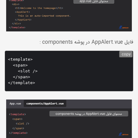
فایل AppAlert.vue در پوشه components :
copy
<template>

  <span>

    <slot />

  </span>
