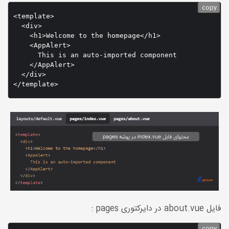
copy
<template>

  <div>

    <h1>Welcome to the homepage</h1>

    <AppAlert>

      This is an auto-imported component

    </AppAlert>

  </div>

فایل about.vue در دایرکتوری pages :
copy