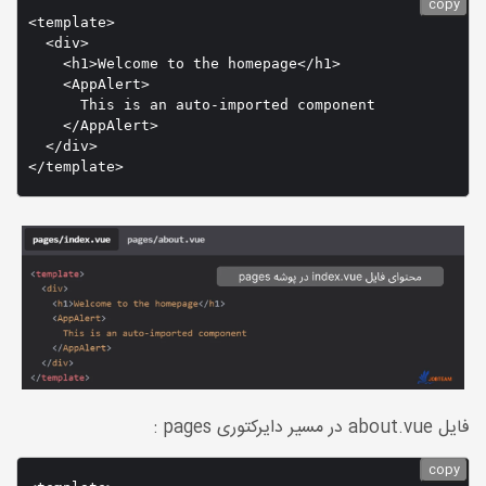
copy
<template>

  <div>

    <h1>Welcome to the homepage</h1>

    <AppAlert>

      This is an auto-imported component

    </AppAlert>

  </div>

فایل about.vue در مسیر دایرکتوری pages :
copy