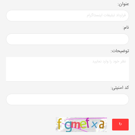
عنوان:
نام:
توضیحات:
کد امنیتی:
↻