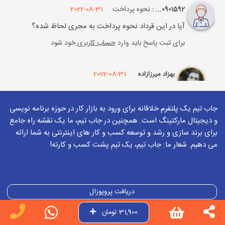
نحوه پرداخت
2022-08-31
0901592... :
آیا در این قرداد نحوه پرداخت به مجری لحاظ شده؟
برای ثبت پاسخ باید وارد
حساب کاربری
خود شود
2022-08-31
بهزاد میرزازاده
این براساس شیوه دریافت خود شماست
جاب تیم یک پلتفرم خلاقانه برای ورود به بازار کار در حوزه برنامه نویسی
عموما همه مبلغ رو مجری اول کار میگیره ولی
و دیجیتال مارکتینگ است. همچنین در جاب تیم، ما یک نقشه راه جامع
میتونید طوری تنظیم کنید که نصف اول کار و
برای برند سازی و رشد و توسعه کسب و کار های اینترنتی به شما ارائه
می دهیم. شعار ما: جاب تیم، یک تیم پشت کسب و کارته!
نصف آخر کار
برای ثبت پاسخ باید وارد
حساب کاربری
خود شود
دریافت پروپوزال
دریافت تعرفه
31,900 تومان