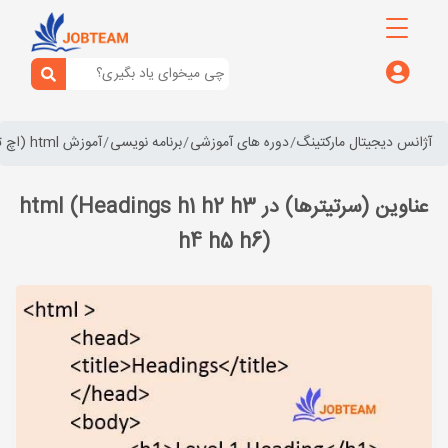
آژانس دیجیتال مارکتینگ
دوره های آموزشی
برنامه نویسی
آموزش html (اچ تی ام ال)
عناوین (سرتیترها) در html (Headings h1 h2 h3
h4 h5 h6)