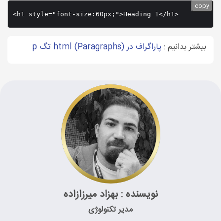
copy
<h1 style="font-size:60px;">Heading 1</h1>
بیشتر بدانیم :
پاراگراف در html (Paragraphs) تگ p
نویسنده : بهزاد میرزازاده
مدیر تکنولوژی