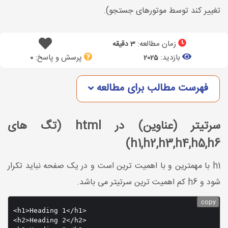
تغییر کند توسط موتورهای جستجو).
زمان مطالعه:
3 دقیقه
بازدید:
پرسش و پاسخ:
0
2025
فهرست مطالب برای مطالعه
سرتیتر (عناوین) در html (تگ های
h1,h2,h3,h4,h5,h6)
h1 با مهمترین و با اهمیت ترین است و در یک صفحه نباید تکرار
شود و h6 کم اهمیت ترین سرتیتر می باشد.
copy
<h1>Heading 1</h1>

<h2>Heading 2</h2>
