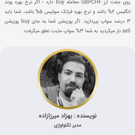
روی جفت ارز GBPCHF معامله buy دارد ؛ اگر نرخ بهره پوند
انگلیس 2% باشد و نرخ بهره فرانک سوئیس 5% باشد، شما باید
3 درصد سواپ بپردازید. اگر پوزیشن شما به جای buy پوزیشن
sell باز میکردید به شما 3% سواپ مثبت تعلق میگرفت.
نویسنده : بهزاد میرزازاده
مدیر تکنولوژی