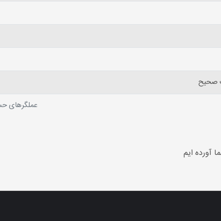
 صحیح
عملگرهای حسابی (Arithmetic Operators) 
ا آورده ایم