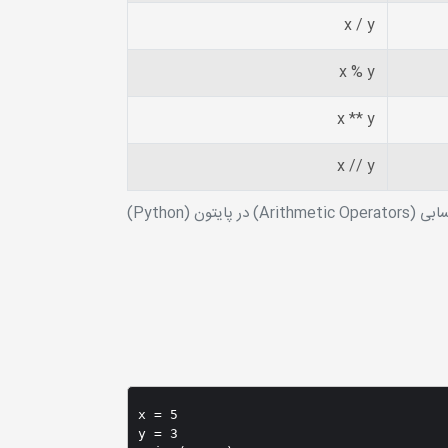
x / y
x % y
x ** y
x // y
در پایتون (Python)
x = 5

y = 3
