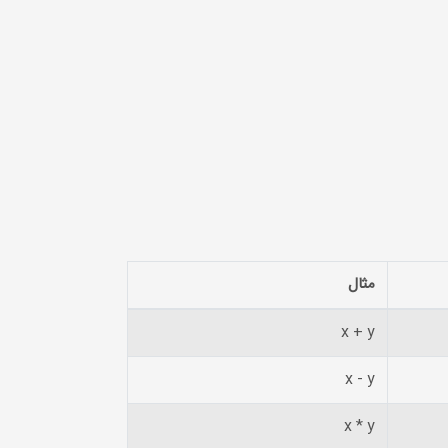
مثال
x + y
x - y
x * y