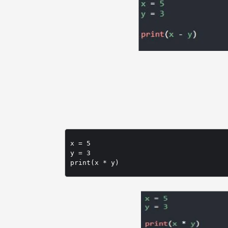
x = 5

y = 3
