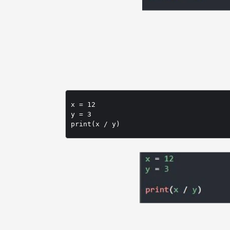
x = 12

y = 3
