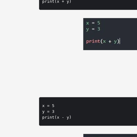
x = 5

y = 3
