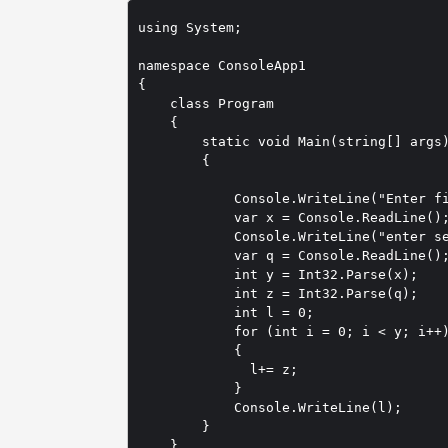
using System;

namespace ConsoleApp1

{

    class Program

    {

        static void Main(string[] args)
        {

            Console.WriteLine("Enter fi
            var x = Console.ReadLine();
            Console.WriteLine("enter se
            var q = Console.ReadLine();
            int y = Int32.Parse(x);

            int z = Int32.Parse(q);

            int l = 0;

            for (int i = 0; i < y; i++)
            {

              l+= z;

            }

            Console.WriteLine(l);

        }

    }
