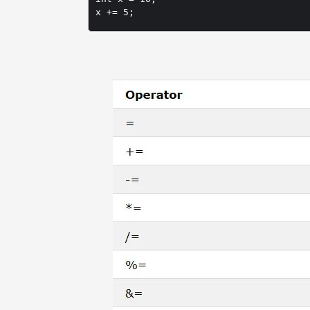
x += 5;