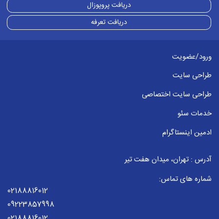
دریافت پروپوزال
دریافت تعرفه
ورود/عضویت
طراحی سایت
طراحی سایت اختصاصی
خدمات سئو
ادمین اینستاگرام
آدرس : تهران، میدان هفت تیر
شماره های تماس:
02188816012
09223857998
02188816012