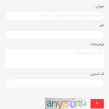
عنوان:
نام:
توضیحات:
کد امنیتی:
↻