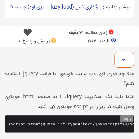
بیشتر بدانیم :
بارگذاری تنبل (lazy load - لیزی لود) چیست؟
زمان مطالعه:
3 دقیقه
بازدید:
پرسش و پاسخ:
0
2007
حالا چه طوری توی وب سایت خودمون با فرانت jquery استفاده
کنیم؟
ابتدا باید تگ اسکریپت Jquery را به صفحه html خودتون
وصل کنید؛ کد زیر را در script خودتون کپی کنید :
copy
<script src="jquery.js" type="text/javascript"></scr