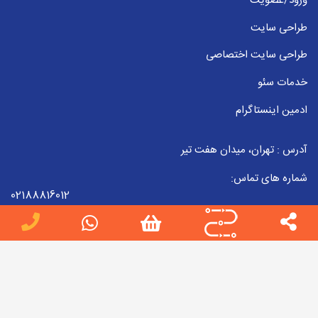
ورود/عضویت
طراحی سایت
طراحی سایت اختصاصی
خدمات سئو
ادمین اینستاگرام
آدرس : تهران، میدان هفت تیر
شماره های تماس:
02188816012
09223857998
02188816012
ایمیل :
info[at]jobteam.ir
جاب تیم را در شبکه های اجتماعی دنبال کنید