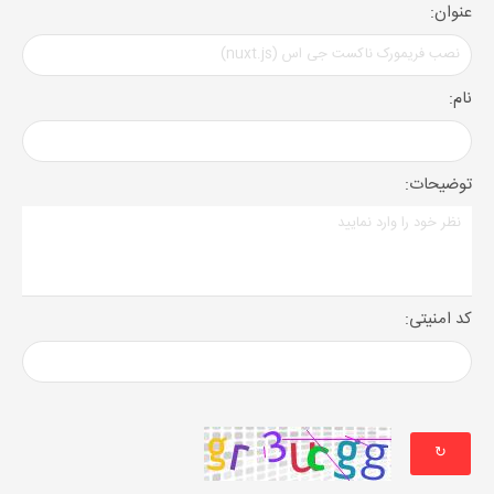
عنوان:
نام:
توضیحات:
کد امنیتی:
↻