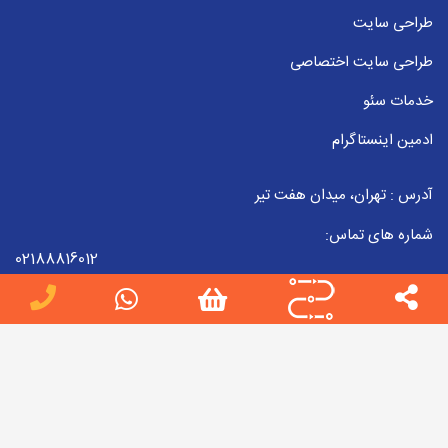
طراحی سایت
طراحی سایت اختصاصی
خدمات سئو
ادمین اینستاگرام
آدرس : تهران، میدان هفت تیر
شماره های تماس:
02188816012
09223857998
02188816012
ایمیل :
info[at]jobteam.ir
جاب تیم را در شبکه های اجتماعی دنبال کنید