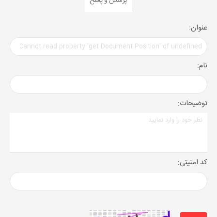
پرسش و پاسخ
عنوان:
نام:
توضیحات:
کد امنیتی: