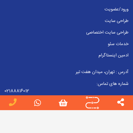
ورود/عضویت
طراحی سایت
طراحی سایت اختصاصی
خدمات سئو
ادمین اینستاگرام
آدرس : تهران، میدان هفت تیر
شماره های تماس:
02188816012
09223857998
02188816012
ایمیل :
info[at]jobteam.ir
جاب تیم را در شبکه های اجتماعی دنبال کنید