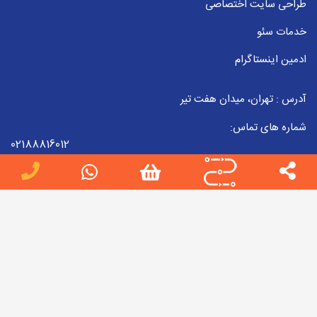
طراحی سایت اختصاصی
خدمات سئو
ادمین اینستاگرام
آدرس : تهران، میدان هفت تیر
شماره های تماس:
02188816012
09223857998
02188816012
ایمیل :
info[at]jobteam.ir
جاب تیم را در شبکه های اجتماعی دنبال کنید