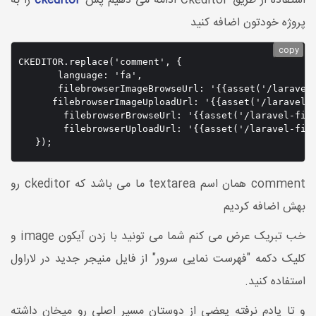
استفاده از طریق Ckeditor ادامه می دهیم پس
ckeditor
را به
پروژه خودتون اضافه کنید
copy
CKEDITOR.replace('comment', {

       language: 'fa',

       filebrowserImageBrowseUrl: '{{asset('/laravel-
      filebrowserImageUploadUrl: '{{asset('/laravel-f
        filebrowserBrowseUrl: '{{asset('/laravel-file
        filebrowserUploadUrl: '{{asset('/laravel-file
   });
comment همان اسم textarea ما می باشد که ckeditor رو
بهش اضافه کردیم
خب تبریک عرض می کنم شما می تونید با زدن آیکون image و
کلیک دکمه "فهرست نمایی سرور" از فایل منیجر جدید در لاراول
استفاده کنید.
و تا یادم نرفته یعضی از دوستان مسیر اصلی رو میخان داشته