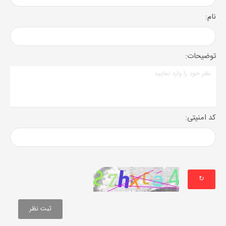
نام:
توضیحات:
کد امنیتی:
↻