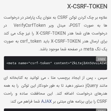
X-CSRF-TOKEN
علاوه بر چک کردن توکن CSRF به عنوان یک پارامتر در درخواست
ها به صورت POST، میدل ویر VerifyCsrfToken در
درخواست های شما هدر X-CSRF-TOKEN را نیز چک می کند
برای ارسال هدر X-CSRF-TOKEN باید csrf_token به صورت
یک تگ meta در صفحه شما موجود باشد.
copy
<meta name="csrf-token" content="ZkLtejbXn5UvuiAEWC0
سپس ، پس از ایجاد برچسب متا ، می توانید به کتابخانه ای
مانند jQuery دستور دهید تا به طور خودکار این توکن را به همه
هدرهای درخواست اضافه کند. این محافظت ساده و راحت
CSRF را برای برنامه های مبتنی بر
AJAX
شما فراهم می کند: