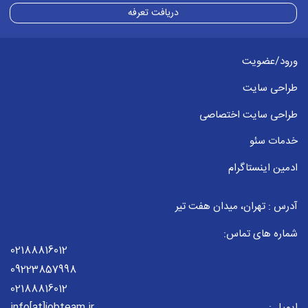
دریافت تعرفه
ورود/عضویت
طراحی سایت
طراحی سایت اختصاصی
خدمات سئو
ادمین اینستاگرام
آدرس : تهران، میدان هفت تیر
شماره های تماس:
02188816012
09223857998
02188816012
ایمیل :
info[at]jobteam.ir