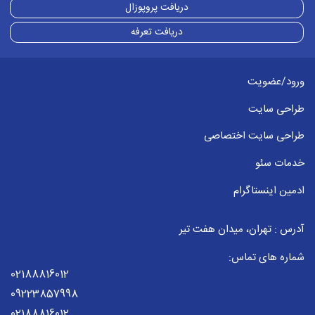
دریافت پروپوزال
دریافت تعرفه
ورود/عضویت
طراحی سایت
طراحی سایت اختصاصی
خدمات سئو
ادمین اینستاگرام
آدرس : تهران، میدان هفت تیر
شماره های تماس:
02188816012
09223857998
02188816012