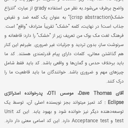
واضح برطرف می‌شود.به نظر من استفاده grady از عبارت "انتزاع
خشک(crisp abstraction)" به عنوان یک کلمه ضد و نقیض
جذاب است! در نهایت، کلمه "خشک" تقریباً مترادف "واقع" است.
فرهنگ لغت مک بوک من تعریف زیر از "خشک" را دارد: قاطعانه و
سرنوشت ساز، بدون تردید و جزئیات غیر ضروری. علیرغم این کنار
هم گذاشتن معانی، کلمات دارای پیام قدرتمندی هستند. کد ما
باید برخلاف حدس و گمان‌ها و واقعی باشد. کد باید فقط شامل
چیزهای مهم و ضروری باشد. خوانندگان ما باید قاطعیت ما را
درک کنند.
آقای Dave Thomas، موسس OTI، پدرخوانده استراتژی
Eclipse :
کد تمیز میتواند بجز نویسنده اصلی آن، توسط یک
توسعه‌دهنده دیگر نیز خوانده شود و بهبود یابد. این کد Unit
test و Acceptance test دارد. این کد اسامی معنی دار دارد.