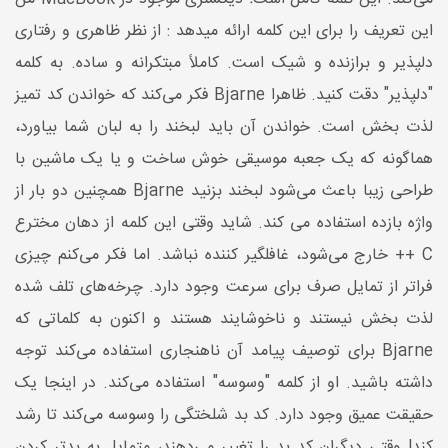
این تعریف را برای این کلمه ارائه میدهد : از نظر ظاهری و رفتاری
دلپذیر و برازنده و شیک است. کاملاً مبتکرانه و ساده. به کلمه
"دلپذیر" دقت کنید. ظاهرا Bjarne فکر می‌کند که خواندن کد تمیز
لذت بخش است. خواندن آن باید لبخند را به لبان شما بیاورد،
هماگونه که یک جعبه موسیقی خوش ساخت و یا یک ماشین با
طراحی زیبا باعث می‌شود لبخند بزنید Bjarne همچنین دو بار از
واژه بازده استفاده می کند. شاید وقتی این کلمه از دهان مخترع
C ++ خارج می‌شود، غافلگیر کننده نباشد. اما فکر می‌کنم چیزی
فراتر از تمایل صرف برای سرعت وجود دارد. چرخه‌های تلف شده
لذت بخش نیستند و ناخوشایند هستند و اکنون به کلماتی که
Bjarne برای توصیف پیامد آن ناهنجاری استفاده می‌کند توجه
داشته باشید. او از کلمه "وسوسه" استفاده می‌کند. در اینجا یک
حقیقت عمیق وجود دارد. کد بد شلختگی را وسوسه می‌کند تا رشد
کند! وقتی دیگران کد بد را تغییر می‌دهند، متمایل به بدتر کردن