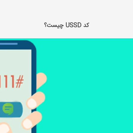
کد USSD چیست؟