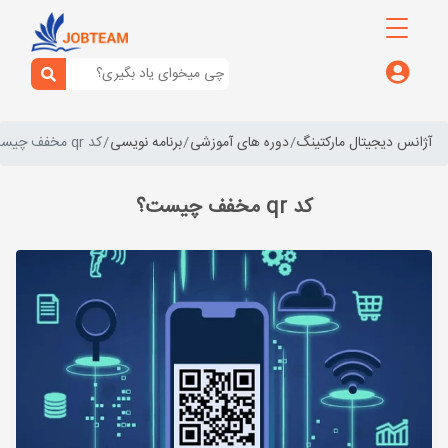
آژانس دیجیتال مارکتینگ
دوره های آموزشی
برنامه نویسی
کد qr مخفف چیست؟
کد qr مخفف چیست؟