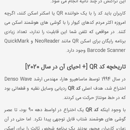
این تراکنش در چند ثانیه انجام می شود.
کاربران باید کد را با یک خواننده QR یا اسکنر اسکن کنند، اگرچه
امروزه اکثر مردم کدهای کیوار را با گوشی های هوشمند اسکن می
کنند. در مواقعی که تلفن شما این قابلیت را ندارد، تعداد زیادی
برنامه رایگان برای اسکن QR مانند NeoReader و QuickMark
Barcode Scanner وجود دارد.
تاریخچه کد QR [+ احیای آن در سال 2020]
در سال 1994 توسط ماساهیرو هارا، مهندس ارشد Denso Wave
اختراع شد، هدف اصلی
کد QR
ردیابی وسایل نقلیه و قطعاتی بود
که در خط مونتاژ حرکت می کردند.
با وجود اینکه
کد QR
یک اختراع در اواسط دهه 90 بود، تا عصر
گوشی های هوشمند شتاب قابل توجهی پیدا نکرد. اما حتی در آن
زمان، کاربران مجبور بودند یک برنامه شخص ثالث را برای اسکن