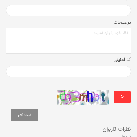
توضیحات:
کد امنیتی:
↻
نظرات کاربران
0 نظر