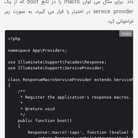
داد. برای مثال می توان macro را در تابع boot که از یک
service provider در اختیار را قرار می گیرد، به صورت زیر
فراخوانی کرد:
copy
<?php

namespace App\Providers;

use Illuminate\Support\Facades\Response;

use Illuminate\Support\ServiceProvider;

class ResponseMacroServiceProvider extends ServicePro
{

    /**

     * Register the application's response macros.

     *

     * @return void

     */

    public function boot()

    {

        Response::macro('caps', function ($value) {
