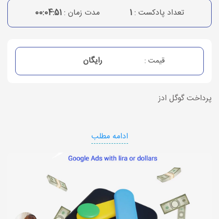
تعداد پادکست :
1
مدت زمان :
00:04:51
رایگان
قیمت :
پرداخت گوگل ادز
ادامه مطلب