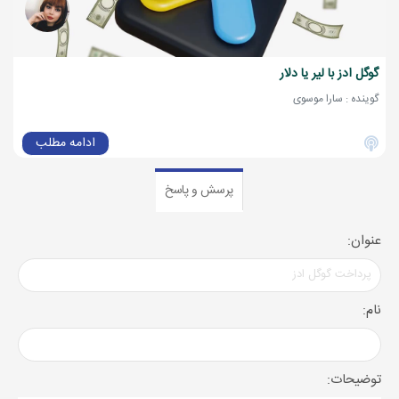
گوگل ادز با لیر یا دلار
گوینده : سارا موسوی
ادامه مطلب
پرسش و پاسخ
عنوان:
نام:
توضیحات: