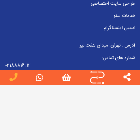
طراحی سایت اختصاصی
خدمات سئو
ادمین اینستاگرام
آدرس : تهران، میدان هفت تیر
شماره های تماس:
02188816012
09223857998
02188816012
ایمیل :
info[at]jobteam.ir
جاب تیم را در شبکه های اجتماعی دنبال کنید