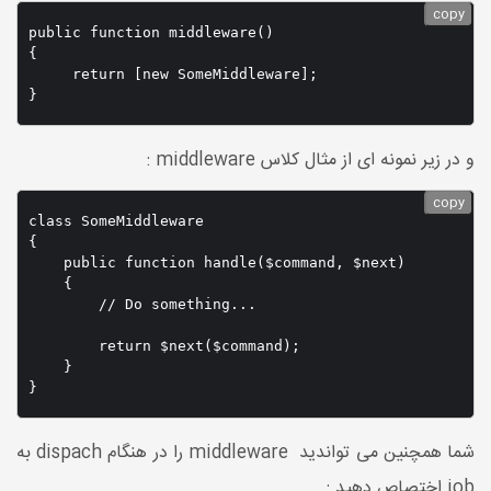
copy
public function middleware()

{

     return [new SomeMiddleware];

}
و در زیر نمونه ای از مثال کلاس middleware :
copy
class SomeMiddleware

{

    public function handle($command, $next)

    {

        // Do something...

        return $next($command);

    }

}
شما همچنین می تواندید middleware را در هنگام dispach به
job اختصاص دهید :