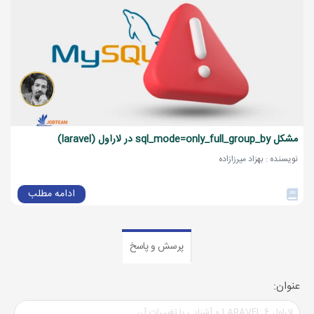
مشکل sql_mode=only_full_group_by در لاراول (laravel)
نویسنده : بهزاد میرزازاده
ادامه مطلب
پرسش و پاسخ
عنوان: