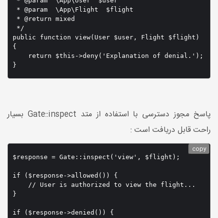
 * @param  \App\User  $user

 * @param  \App\Flight  $flight

 * @return mixed

 */

public function view(User $user, Flight $flight)

{

    return $this->deny('Explanation of denial.');

}
پاسخ مجوز دسترسی با استفاده از متد Gate::inspect بسیار
راحت قابل دریافت است :
copy
$response = Gate::inspect('view', $flight);

if ($response->allowed()) {

    // User is authorized to view the flight...

}

if ($response->denied()) {
