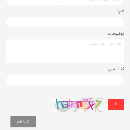
نام:
توضیحات:
کد امنیتی:
↻