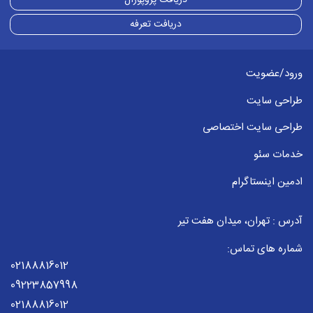
دریافت تعرفه
ورود/عضویت
طراحی سایت
طراحی سایت اختصاصی
خدمات سئو
ادمین اینستاگرام
آدرس : تهران، میدان هفت تیر
شماره های تماس:
02188816012
09223857998
02188816012