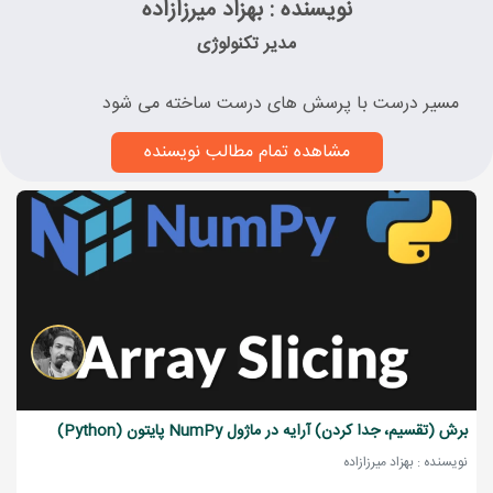
نویسنده : بهزاد میرزازاده
مدیر تکنولوژی
مسیر درست با پرسش های درست ساخته می شود
مشاهده تمام مطالب نویسنده
برش (تقسیم، جدا کردن) آرایه در ماژول NumPy پایتون (Python)
نویسنده : بهزاد میرزازاده