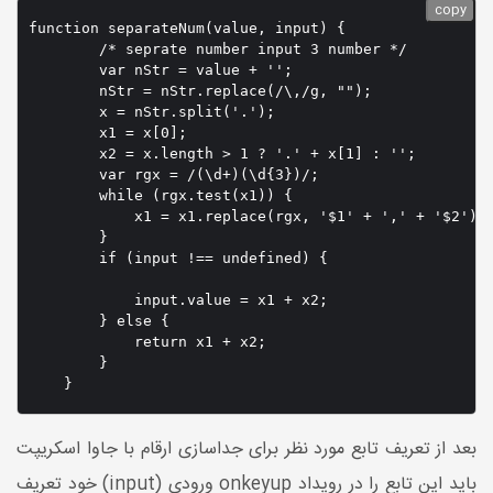
copy
function separateNum(value, input) {

        /* seprate number input 3 number */

        var nStr = value + '';

        nStr = nStr.replace(/\,/g, "");

        x = nStr.split('.');

        x1 = x[0];

        x2 = x.length > 1 ? '.' + x[1] : '';

        var rgx = /(\d+)(\d{3})/;

        while (rgx.test(x1)) {

            x1 = x1.replace(rgx, '$1' + ',' + '$2');

        }

        if (input !== undefined) {

            input.value = x1 + x2;

        } else {

            return x1 + x2;

        }

    }
بعد از تعریف تابع مورد نظر برای جداسازی ارقام با جاوا اسکریپت
باید این تابع را در رویداد onkeyup ورودی (input) خود تعریف