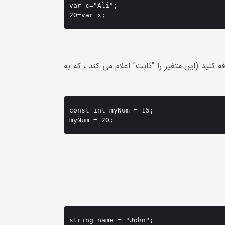
var c="Ali";

20=var x; 
 خواهید دیگران (یا خودتان) مقادیر موجود را بازنویسی کنند ، می توانید کلمه کلیدی const را اضافه کنید (این متغیر را "ثابت" اعلام می کند ، که به
const int myNum = 15;

myNum = 20;
string name = "John";
