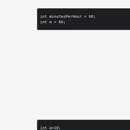
int minutesPerHour = 60;

int m = 60;
int a=10;
