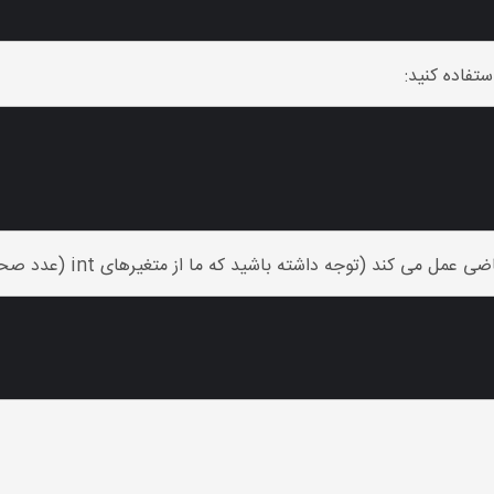
تفاده کنید:


ه داشته باشید که ما از متغیرهای int (عدد صحیح) در اینجا استفاده می کنیم):