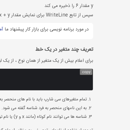
y مقدار 6 را ذخیره می کند
سپس از تابع WriteLine برای نمایش مقدار x + y که 11 است استفاده می کنیم.
در مورد برنامه نویسی برای بازار کار پیشنهاد ما
آم
تعریف چند متغیر در یک خط
برای اعلام بیش از یک متغیر از همان نوع ، از یک ل
copy
تمام متغیرهای سی شارپ باید با نام های منحصر به 
به این نامهای منحصر به فرد شناسه گفته می شود.
شناسه ها می توانند نام کوتاه (مانند x و y) یا نام توصیفی بیشتر (سن ، جمع ، حجم کل) باشند.