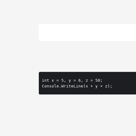
int x = 5, y = 6, z = 50;

Console.WriteLine(x + y + z);