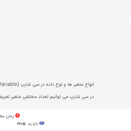
آژانس دیجیتال مارکتینگ
دوره های آموزشی
برنامه نویسی
آموزش سی شارپ
انواع متغیر ها و نوع داده در سی شارپ (Variable): متغیرها محلی برای ذخیره مقادیر داده به صورت موقت هستند.
در سی شارپ می توانیم تعداد مختلفی متغیر تعری
زمان مطا
بازدید:
2205