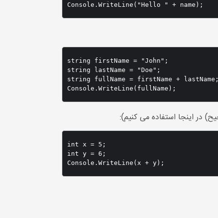
Console.WriteLine("Hello " + name);
string firstName = "John";

string lastName = "Doe";

string fullName = firstName + lastName;
Console.WriteLine(fullName);
int x = 5;

int y = 6;

Console.WriteLine(x + y);