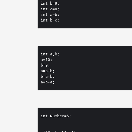
int b=9;

int c=a;

int a=b;

int b=c;
int a,b;

a=10;

b=9;

a=a+b;

b=a-b;

a=b-a;
int Number=5;
