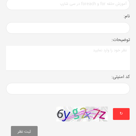
نام:
توضیحات:
کد امنیتی:
↻