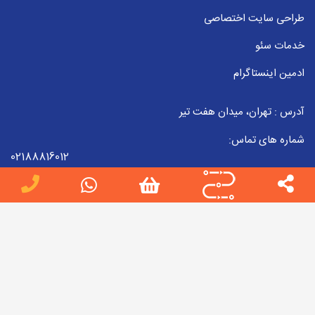
طراحی سایت اختصاصی
خدمات سئو
ادمین اینستاگرام
آدرس : تهران، میدان هفت تیر
شماره های تماس:
02188816012
09223857998
02188816012
ایمیل :
info[at]jobteam.ir
جاب تیم را در شبکه های اجتماعی دنبال کنید