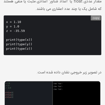
مقدار عددی float یا "اعداد شناور" اعدادی مثبت یا منفی هستند
که شامل یک یا چند عدد اعشاری می باشند.
copy
x = 1.10

y = 1.0

z = -35.59

print(type(x))

print(type(y))

در تصویر زیر خروجی نشان داده شده است.