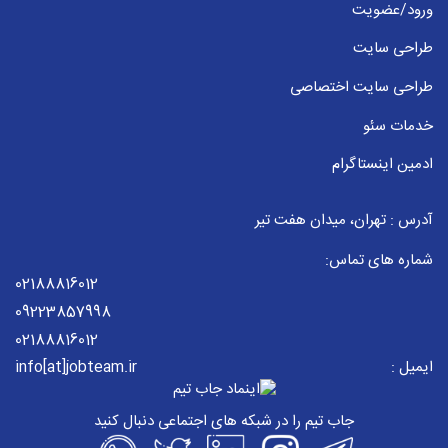
ورود/عضویت
طراحی سایت
طراحی سایت اختصاصی
خدمات سئو
ادمین اینستاگرام
آدرس : تهران، میدان هفت تیر
شماره های تماس:
02188816012
09223857998
02188816012
ایمیل :
info[at]jobteam.ir
جاب تیم را در شبکه های اجتماعی دنبال کنید