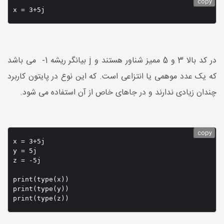
copy
x = 3+5j
در کد بالا 3 و 5 ممیز شناور هستند و j بیانگر ریشه 1- می باشد
که یک عدد موهمی یا انتزاعی است. که این نوع در پایتون کاربرد
چندان زیادی ندارند و در جاهای خاص از آن استفاده می شود.
copy
x = 3+5j

y = 5j

z = -5j

print(type(x))

print(type(y))
