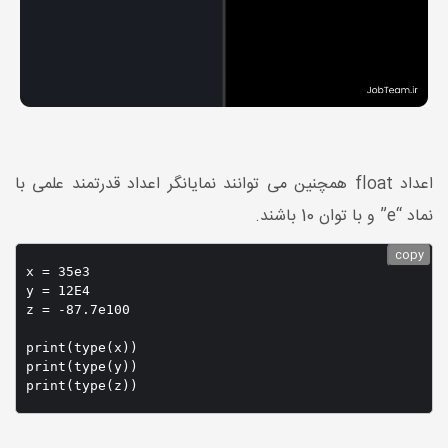
اعداد float همچنین می توانند نمایانگر اعداد قدرتمند علمی با
نماد “e” و با توان 10 باشند.
copy
x = 35e3

y = 12E4

z = -87.7e100

print(type(x))

print(type(y))
