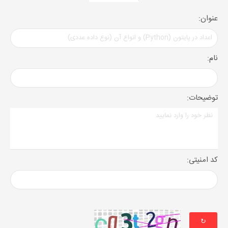
عنوان:
نام:
توضیحات:
کد امنیتی:
↻