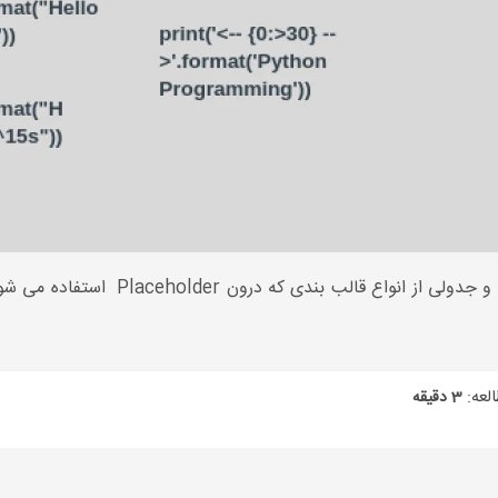
در مقاله قبل در مورد متد Format صحبت ک
لعه:
3 دقیقه