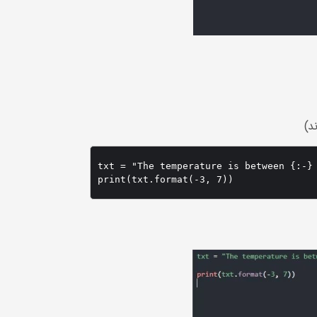
د)
txt = "The temperature is between {:-} 